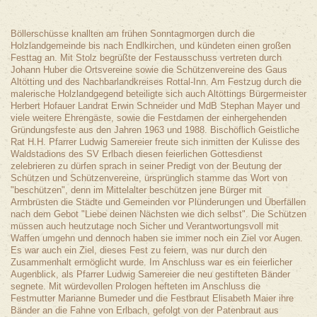
Böllerschüsse knallten am frühen Sonntagmorgen durch die
Holzlandgemeinde bis nach Endlkirchen, und kündeten einen großen
Festtag an. Mit Stolz begrüßte der Festausschuss vertreten durch
Johann Huber die Ortsvereine sowie die Schützenvereine des Gaus
Altötting und des Nachbarlandkreises Rottal-Inn. Am Festzug durch die
malerische Holzlandgegend beteiligte sich auch Altöttings Bürgermeister
Herbert Hofauer Landrat Erwin Schneider und MdB Stephan Mayer und
viele weitere Ehrengäste, sowie die Festdamen der einhergehenden
Gründungsfeste aus den Jahren 1963 und 1988. Bischöflich Geistliche
Rat H.H. Pfarrer Ludwig Samereier freute sich inmitten der Kulisse des
Waldstadions des SV Erlbach diesen feierlichen Gottesdienst
zelebrieren zu dürfen sprach in seiner Predigt von der Beutung der
Schützen und Schützenvereine, ürsprünglich stamme das Wort von
"beschützen", denn im Mittelalter beschützen jene Bürger mit
Armbrüsten die Städte und Gemeinden vor Plünderungen und Überfällen
nach dem Gebot "Liebe deinen Nächsten wie dich selbst". Die Schützen
müssen auch heutzutage noch Sicher und Verantwortungsvoll mit
Waffen umgehn und dennoch haben sie immer noch ein Ziel vor Augen.
Es war auch ein Ziel, dieses Fest zu feiern, was nur durch den
Zusammenhalt ermöglicht wurde. Im Anschluss war es ein feierlicher
Augenblick, als Pfarrer Ludwig Samereier die neu gestifteten Bänder
segnete. Mit würdevollen Prologen hefteten im Anschluss die
Festmutter Marianne Bumeder und die Festbraut Elisabeth Maier ihre
Bänder an die Fahne von Erlbach, gefolgt von der Patenbraut aus