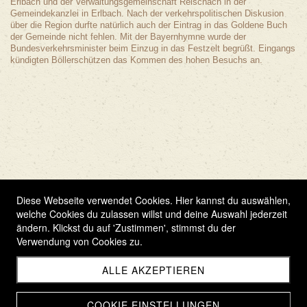
Erlbach und der Verwaltungsgemeinschaft Reischach in der
Gemeindekanzlei in Erlbach. Nach der verkehrspolitischen Diskusion
über die Region durfte natürlich auch der Eintrag in das Goldene Buch
der Gemeinde nicht fehlen. Mit der Bayernhymne wurde der
Bundesverkehrsminister beim Einzug in das Festzelt begrüßt. Eingangs
kündigten Böllerschützen das Kommen des hohen Besuchs an.
Diese Webseite verwendet Cookies. Hier kannst du auswählen,
welche Cookies du zulassen willst und deine Auswahl jederzeit
ändern. Klickst du auf 'Zustimmen', stimmst du der
Verwendung von Cookies zu.
ALLE AKZEPTIEREN
COOKIE EINSTELLUNGEN